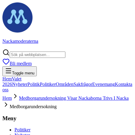
Nackamoderaterna
Bli medlem
Toggle menu
Hem
Valet
2026
Nyheter
Politik
Politiker
Områden
Sakfrågor
Evenemang
Kontakta
oss
Hem
Medborgarundersokning Visar Nackaborna Trivs I Nacka
Medborgarundersokning
Meny
Politiker