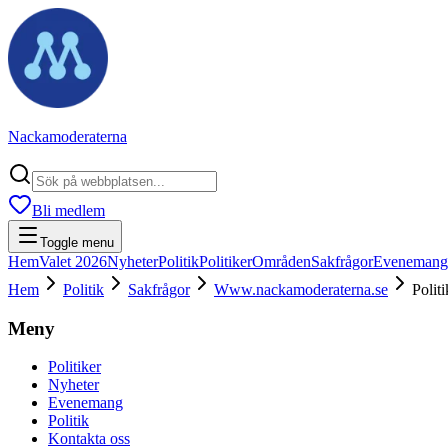
Nackamoderaterna
Bli medlem
Toggle menu
Hem
Valet 2026
Nyheter
Politik
Politiker
Områden
Sakfrågor
Evenemang
Hem
Politik
Sakfrågor
Www.nackamoderaterna.se
Politi
Meny
Politiker
Nyheter
Evenemang
Politik
Kontakta oss