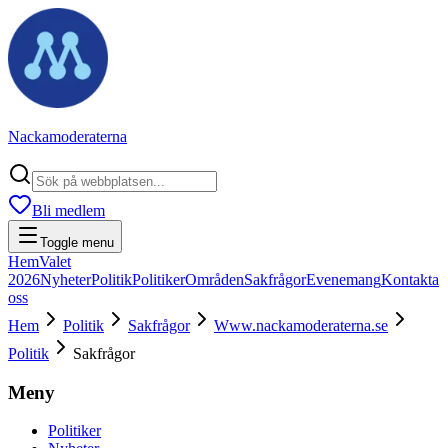
Nackamoderaterna
Bli medlem
Toggle menu
Hem
Valet
2026
Nyheter
Politik
Politiker
Områden
Sakfrågor
Evenemang
Kontakta
oss
Hem
Politik
Sakfrågor
Www.nackamoderaterna.se
Politik
Sakfrågor
Meny
Politiker