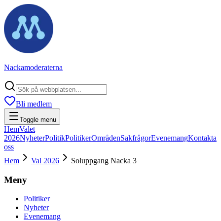
Nackamoderaterna
Bli medlem
Toggle menu
Hem
Valet
2026
Nyheter
Politik
Politiker
Områden
Sakfrågor
Evenemang
Kontakta
oss
Hem
Val 2026
Soluppgang Nacka 3
Meny
Politiker
Nyheter
Evenemang