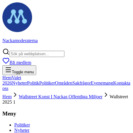
Nackamoderaterna
Bli medlem
Toggle menu
Hem
Valet
2026
Nyheter
Politik
Politiker
Områden
Sakfrågor
Evenemang
Kontakta
oss
Hem
Wallstreet Konst I Nackas Offentliga Miljoer
Wallstreet
2025 1
Meny
Politiker
Nyheter