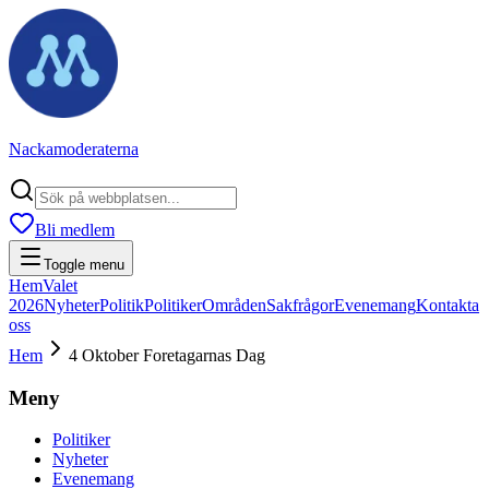
Nackamoderaterna
Bli medlem
Toggle menu
Hem
Valet
2026
Nyheter
Politik
Politiker
Områden
Sakfrågor
Evenemang
Kontakta
oss
Hem
4 Oktober Foretagarnas Dag
Meny
Politiker
Nyheter
Evenemang