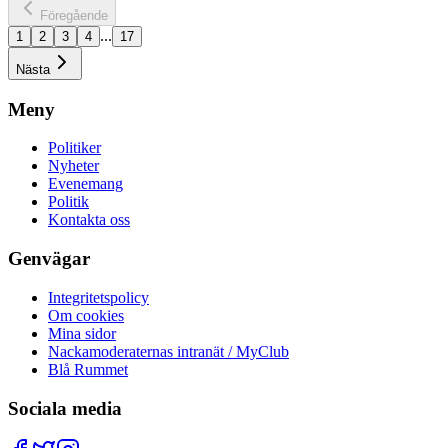
Föregående
...
1
2
3
4
17
Nästa
Meny
Politiker
Nyheter
Evenemang
Politik
Kontakta oss
Genvägar
Integritetspolicy
Om cookies
Mina sidor
Nackamoderaternas intranät / MyClub
Blå Rummet
Sociala media