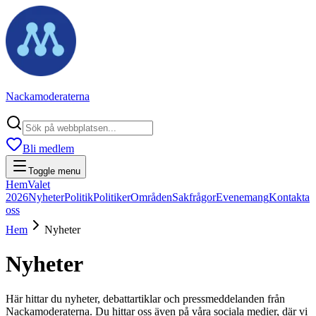
Nackamoderaterna
Bli medlem
Toggle menu
Hem
Valet
2026
Nyheter
Politik
Politiker
Områden
Sakfrågor
Evenemang
Kontakta
oss
Hem
Nyheter
Nyheter
Här hittar du nyheter, debattartiklar och pressmeddelanden från
Nackamoderaterna. Du hittar oss även på våra sociala medier, där vi