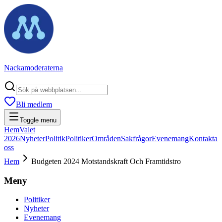
Nackamoderaterna
Bli medlem
Toggle menu
Hem
Valet
2026
Nyheter
Politik
Politiker
Områden
Sakfrågor
Evenemang
Kontakta
oss
Hem
Budgeten 2024 Motstandskraft Och Framtidstro
Meny
Politiker
Nyheter
Evenemang