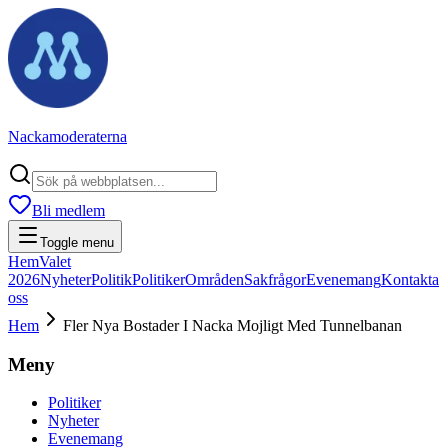
Nackamoderaterna
Bli medlem
Toggle menu
Hem
Valet
2026
Nyheter
Politik
Politiker
Områden
Sakfrågor
Evenemang
Kontakta
oss
Hem
Fler Nya Bostader I Nacka Mojligt Med Tunnelbanan
Meny
Politiker
Nyheter
Evenemang