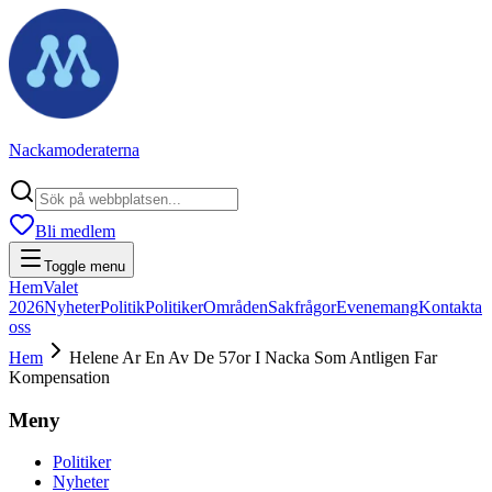
Nackamoderaterna
Bli medlem
Toggle menu
Hem
Valet
2026
Nyheter
Politik
Politiker
Områden
Sakfrågor
Evenemang
Kontakta
oss
Hem
Helene Ar En Av De 57or I Nacka Som Antligen Far
Kompensation
Meny
Politiker
Nyheter