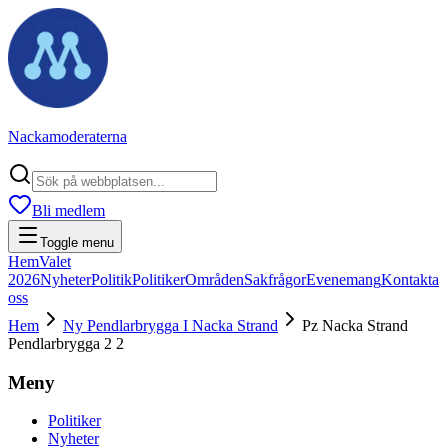
Nackamoderaterna
Bli medlem
Toggle menu
Hem
Valet
2026
Nyheter
Politik
Politiker
Områden
Sakfrågor
Evenemang
Kontakta
oss
Hem
Ny Pendlarbrygga I Nacka Strand
Pz Nacka Strand
Pendlarbrygga 2 2
Meny
Politiker
Nyheter