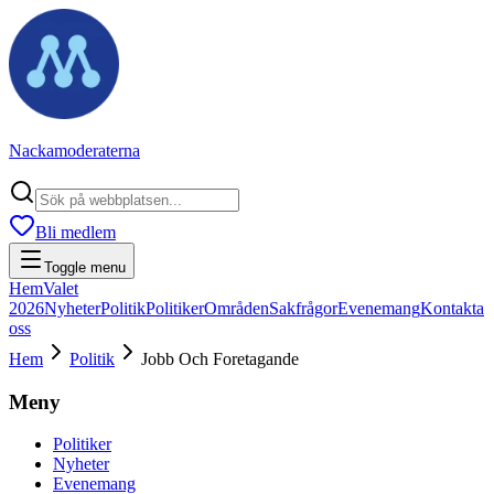
Nackamoderaterna
Bli medlem
Toggle menu
Hem
Valet
2026
Nyheter
Politik
Politiker
Områden
Sakfrågor
Evenemang
Kontakta
oss
Hem
Politik
Jobb Och Foretagande
Meny
Politiker
Nyheter
Evenemang