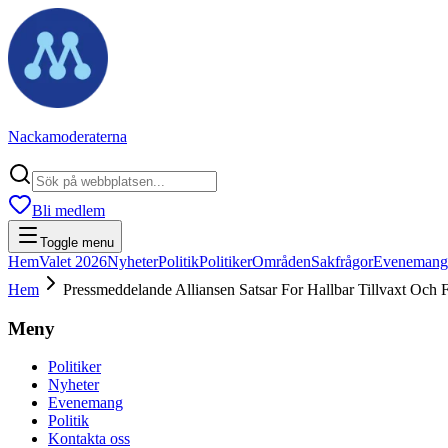
Nackamoderaterna
Bli medlem
Toggle menu
Hem
Valet 2026
Nyheter
Politik
Politiker
Områden
Sakfrågor
Evenemang
Hem
Pressmeddelande Alliansen Satsar For Hallbar Tillvaxt Och 
Meny
Politiker
Nyheter
Evenemang
Politik
Kontakta oss