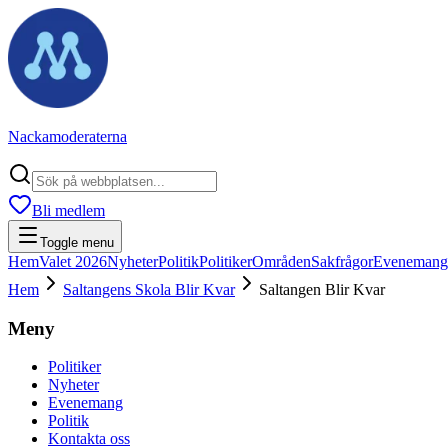
Nackamoderaterna
Bli medlem
Toggle menu
Hem
Valet 2026
Nyheter
Politik
Politiker
Områden
Sakfrågor
Evenemang
Hem
Saltangens Skola Blir Kvar
Saltangen Blir Kvar
Meny
Politiker
Nyheter
Evenemang
Politik
Kontakta oss