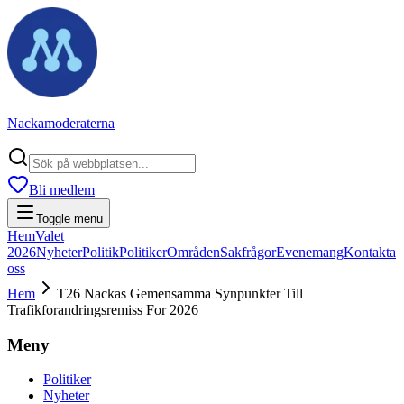
Nackamoderaterna
Bli medlem
Toggle menu
Hem
Valet
2026
Nyheter
Politik
Politiker
Områden
Sakfrågor
Evenemang
Kontakta
oss
Hem
T26 Nackas Gemensamma Synpunkter Till
Trafikforandringsremiss For 2026
Meny
Politiker
Nyheter