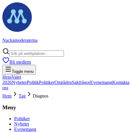
Nackamoderaterna
Bli medlem
Toggle menu
Hem
Valet
2026
Nyheter
Politik
Politiker
Områden
Sakfrågor
Evenemang
Kontakta
oss
Hem
Tag
Diagnos
Meny
Politiker
Nyheter
Evenemang