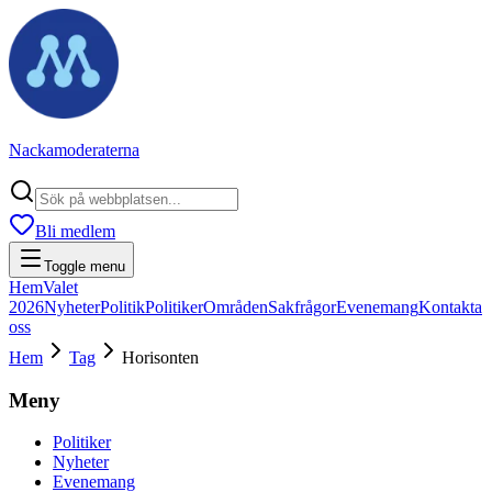
Nackamoderaterna
Bli medlem
Toggle menu
Hem
Valet
2026
Nyheter
Politik
Politiker
Områden
Sakfrågor
Evenemang
Kontakta
oss
Hem
Tag
Horisonten
Meny
Politiker
Nyheter
Evenemang