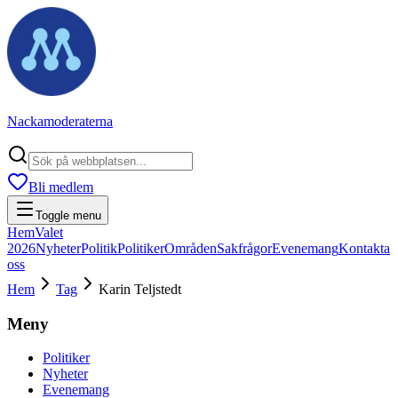
Nackamoderaterna
Bli medlem
Toggle menu
Hem
Valet
2026
Nyheter
Politik
Politiker
Områden
Sakfrågor
Evenemang
Kontakta
oss
Hem
Tag
Karin Teljstedt
Meny
Politiker
Nyheter
Evenemang