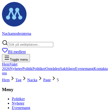
Nackamoderaterna
Bli medlem
Toggle menu
Hem
Valet
2026
Nyheter
Politik
Politiker
Områden
Sakfrågor
Evenemang
Kontakta
oss
Hem
Tag
Nacka
Page
5
Meny
Politiker
Nyheter
Evenemang