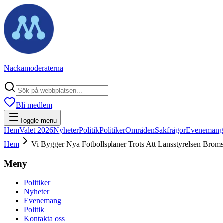
Nackamoderaterna
Bli medlem
Toggle menu
Hem
Valet 2026
Nyheter
Politik
Politiker
Områden
Sakfrågor
Evenemang
Hem
Vi Bygger Nya Fotbollsplaner Trots Att Lansstyrelsen Broms
Meny
Politiker
Nyheter
Evenemang
Politik
Kontakta oss