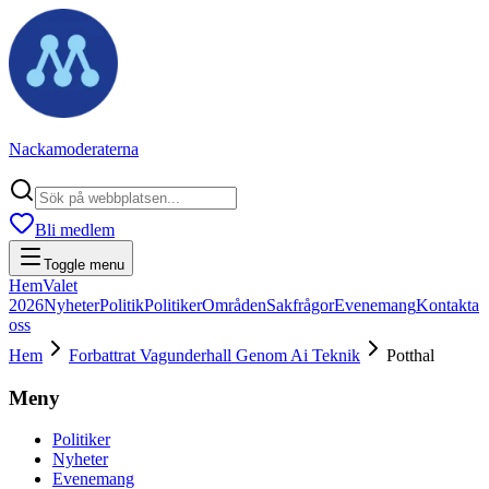
Nackamoderaterna
Bli medlem
Toggle menu
Hem
Valet
2026
Nyheter
Politik
Politiker
Områden
Sakfrågor
Evenemang
Kontakta
oss
Hem
Forbattrat Vagunderhall Genom Ai Teknik
Potthal
Meny
Politiker
Nyheter
Evenemang