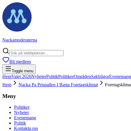
Nackamoderaterna
Bli medlem
Toggle menu
Hem
Valet 2026
Nyheter
Politik
Politiker
Områden
Sakfrågor
Evenemang
Hem
Nacka Pa Prispallen I Basta Foretagsklimat
Foretagsklima
Meny
Politiker
Nyheter
Evenemang
Politik
Kontakta oss