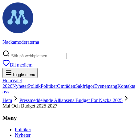
Nackamoderaterna
Bli medlem
Toggle menu
Hem
Valet
2026
Nyheter
Politik
Politiker
Områden
Sakfrågor
Evenemang
Kontakta
oss
Hem
Pressmeddelande Alliansens Budget For Nacka 2025
Mal Och Budget 2025 2027
Meny
Politiker
Nyheter