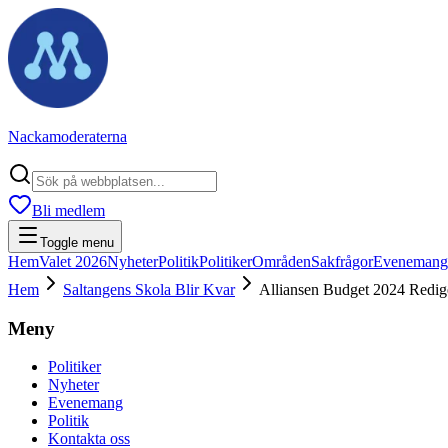
Nackamoderaterna
Bli medlem
Toggle menu
Hem
Valet 2026
Nyheter
Politik
Politiker
Områden
Sakfrågor
Evenemang
Hem
Saltangens Skola Blir Kvar
Alliansen Budget 2024 Redig
Meny
Politiker
Nyheter
Evenemang
Politik
Kontakta oss