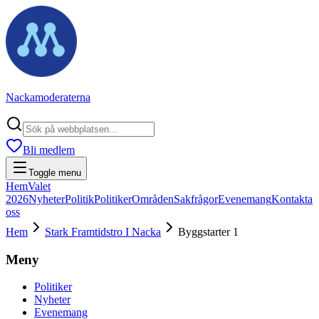
Nackamoderaterna
Bli medlem
Toggle menu
Hem
Valet
2026
Nyheter
Politik
Politiker
Områden
Sakfrågor
Evenemang
Kontakta
oss
Hem
Stark Framtidstro I Nacka
Byggstarter 1
Meny
Politiker
Nyheter
Evenemang